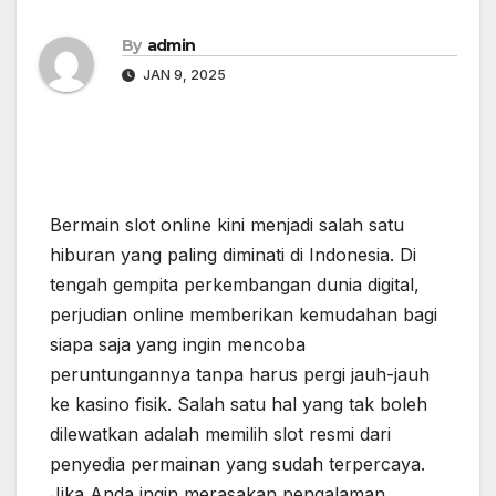
By
admin
JAN 9, 2025
Bermain slot online kini menjadi salah satu
hiburan yang paling diminati di Indonesia. Di
tengah gempita perkembangan dunia digital,
perjudian online memberikan kemudahan bagi
siapa saja yang ingin mencoba
peruntungannya tanpa harus pergi jauh-jauh
ke kasino fisik. Salah satu hal yang tak boleh
dilewatkan adalah memilih slot resmi dari
penyedia permainan yang sudah terpercaya.
Jika Anda ingin merasakan pengalaman