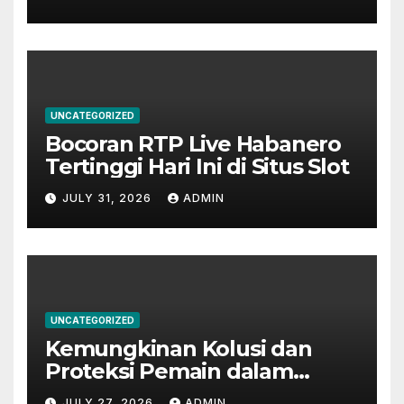
Habanero
UNCATEGORIZED
Bocoran RTP Live Habanero
Tertinggi Hari Ini di Situs Slot
JULY 31, 2026
ADMIN
UNCATEGORIZED
Kemungkinan Kolusi dan
Proteksi Pemain dalam
iGaming
JULY 27, 2026
ADMIN