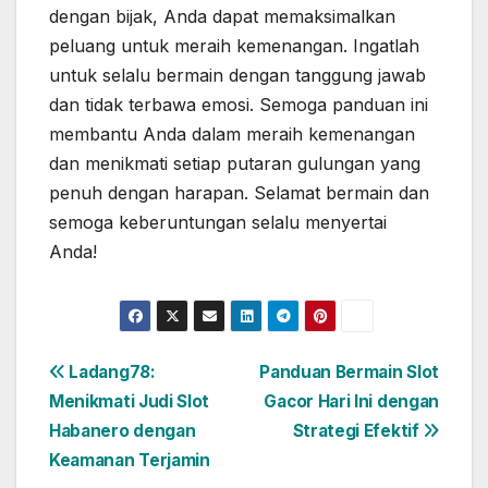
dengan bijak, Anda dapat memaksimalkan
peluang untuk meraih kemenangan. Ingatlah
untuk selalu bermain dengan tanggung jawab
dan tidak terbawa emosi. Semoga panduan ini
membantu Anda dalam meraih kemenangan
dan menikmati setiap putaran gulungan yang
penuh dengan harapan. Selamat bermain dan
semoga keberuntungan selalu menyertai
Anda!
Post
Ladang78:
Panduan Bermain Slot
Menikmati Judi Slot
Gacor Hari Ini dengan
navigation
Habanero dengan
Strategi Efektif
Keamanan Terjamin