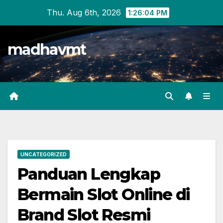
Skip
Thu. Aug 6th, 2026
1:26:05 PM
to
content
madhavmt
UNCATEGORIZED
Panduan Lengkap
Bermain Slot Online di
Brand Slot Resmi