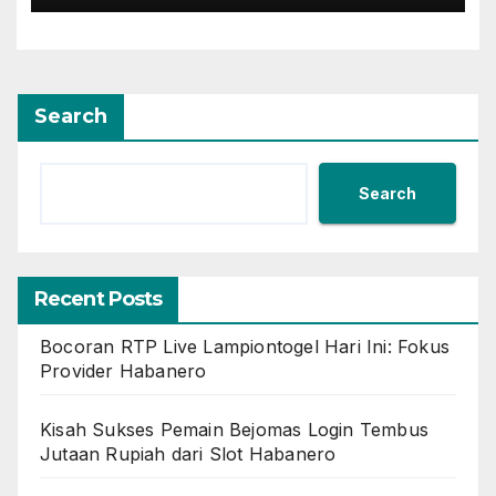
Search
Search
Recent Posts
Bocoran RTP Live Lampiontogel Hari Ini: Fokus
Provider Habanero
Kisah Sukses Pemain Bejomas Login Tembus
Jutaan Rupiah dari Slot Habanero