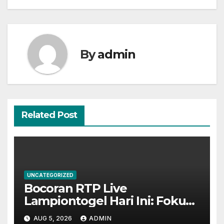
By
admin
Related Post
UNCATEGORIZED
Bocoran RTP Live
Lampiontogel Hari Ini: Fokus
Provider Habanero
AUG 5, 2026
ADMIN