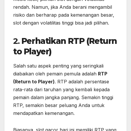
rendah. Namun, jika Anda berani mengambil
risiko dan berharap pada kemenangan besar,
slot dengan volatilitas tinggi bisa jadi pilihan.
2.
Perhatikan RTP (Return
to Player)
Salah satu aspek penting yang seringkali
diabaikan oleh pemain pemula adalah
RTP
(Return to Player)
. RTP adalah persentase
rata-rata dari taruhan yang kembali kepada
pemain dalam jangka panjang. Semakin tinggi
RTP, semakin besar peluang Anda untuk
mendapatkan kemenangan.
Biasanya, slot gacor hari ini memiliki RTP yang