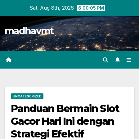
Skip
Sat. Aug 8th, 2026
6:00:05 PM
to
content
madhavmt
UNCATEGORIZED
Panduan Bermain Slot
Gacor Hari Ini dengan
Strategi Efektif