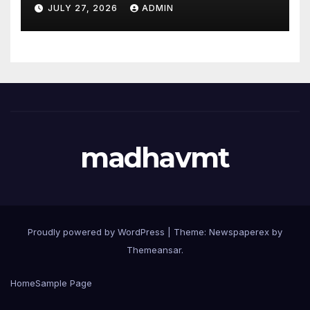
iGaming
JULY 27, 2026
ADMIN
madhavmt
Proudly powered by WordPress
|
Theme: Newspaperex by
Themeansar
.
Home
Sample Page