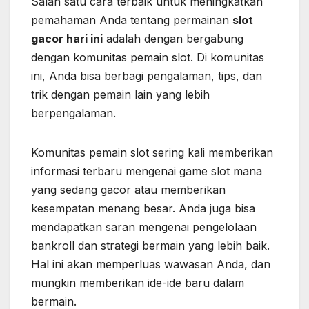
Salah satu cara terbaik untuk meningkatkan
pemahaman Anda tentang permainan
slot
gacor hari ini
adalah dengan bergabung
dengan komunitas pemain slot. Di komunitas
ini, Anda bisa berbagi pengalaman, tips, dan
trik dengan pemain lain yang lebih
berpengalaman.
Komunitas pemain slot sering kali memberikan
informasi terbaru mengenai game slot mana
yang sedang gacor atau memberikan
kesempatan menang besar. Anda juga bisa
mendapatkan saran mengenai pengelolaan
bankroll dan strategi bermain yang lebih baik.
Hal ini akan memperluas wawasan Anda, dan
mungkin memberikan ide-ide baru dalam
bermain.