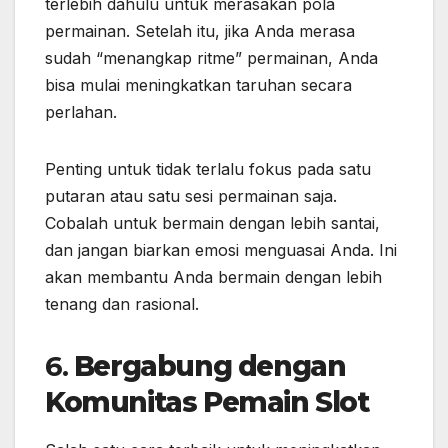
terlebih dahulu untuk merasakan pola
permainan. Setelah itu, jika Anda merasa
sudah “menangkap ritme” permainan, Anda
bisa mulai meningkatkan taruhan secara
perlahan.
Penting untuk tidak terlalu fokus pada satu
putaran atau satu sesi permainan saja.
Cobalah untuk bermain dengan lebih santai,
dan jangan biarkan emosi menguasai Anda. Ini
akan membantu Anda bermain dengan lebih
tenang dan rasional.
6.
Bergabung dengan
Komunitas Pemain Slot