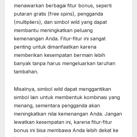
menawarkan berbagai fitur bonus, seperti
putaran gratis (free spins), pengganda
(multipliers), dan simbol wild yang dapat
membantu meningkatkan peluang
kemenangan Anda. Fitur-fitur ini sangat
penting untuk dimanfaatkan karena
memberikan kesempatan bermain lebih
banyak tanpa harus mengeluarkan taruhan
tambahan.
Misalnya, simbol wild dapat menggantikan
simbol lain untuk membentuk kombinasi yang
menang, sementara pengganda akan
meningkatkan nilai kemenangan Anda. Jangan
lewatkan kesempatan ini, karena fitur-fitur
bonus ini bisa membawa Anda lebih dekat ke