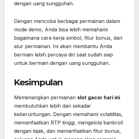
dengan uang sungguhan.
Dengan mencoba berbagai permainan dalam
mode demo, Anda bisa lebih memahami
bagaimana cara kerja simbol, fitur bonus, dan
alur permainan. Ini akan membantu Anda
bermain lebih percaya diri saat sudah siap
untuk bermain dengan uang sungguhan.
Kesimpulan
Memenangkan permainan
slot gacor hari ini
membutuhkan lebih dari sekadar
keberuntungan. Dengan memahami volatilitas,
memanfaatkan RTP tinggi, mengelola bankroll
dengan bijak, dan memanfaatkan fitur bonus,