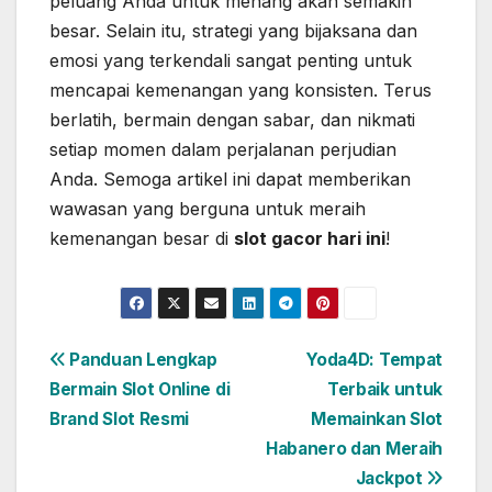
peluang Anda untuk menang akan semakin
besar. Selain itu, strategi yang bijaksana dan
emosi yang terkendali sangat penting untuk
mencapai kemenangan yang konsisten. Terus
berlatih, bermain dengan sabar, dan nikmati
setiap momen dalam perjalanan perjudian
Anda. Semoga artikel ini dapat memberikan
wawasan yang berguna untuk meraih
kemenangan besar di
slot gacor hari ini
!
Post
Panduan Lengkap
Yoda4D: Tempat
Bermain Slot Online di
Terbaik untuk
navigation
Brand Slot Resmi
Memainkan Slot
Habanero dan Meraih
Jackpot