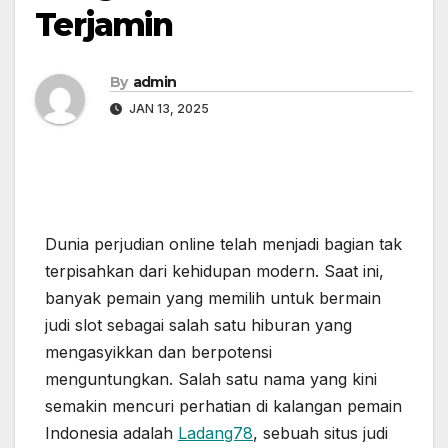
Terjamin
By
admin
JAN 13, 2025
Dunia perjudian online telah menjadi bagian tak
terpisahkan dari kehidupan modern. Saat ini,
banyak pemain yang memilih untuk bermain
judi slot sebagai salah satu hiburan yang
mengasyikkan dan berpotensi
menguntungkan. Salah satu nama yang kini
semakin mencuri perhatian di kalangan pemain
Indonesia adalah
Ladang78
, sebuah situs judi