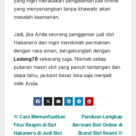
yang ingin merasakan pengalaman judi online
yang menyenangkan tanpa khawatir akan
masalah keamanan.
Jadi, jika Anda seorang penggemar judi slot
Habanero dan ingin menikmati permainan
dengan rasa aman, bergabunglah dengan
Ladang78
sekarang juga. Nikmati setiap
putaran mesin slot yang penuh tantangan dan
siapa tahu, jackpot besar bisa saja menjadi
milik Anda.
Post
Cara Memanfaatkan
Panduan Lengkap
Fitur Respin di Slot
Bermain Slot Online di
navigation
Habanero di Judi Slot
Brand Slot Resmi