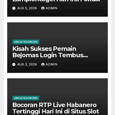
Provider Habanero
AUG 5, 2026
ADMIN
UNCATEGORIZED
Kisah Sukses Pemain
Bejomas Login Tembus
Jutaan Rupiah dari Slot
AUG 3, 2026
ADMIN
Habanero
UNCATEGORIZED
Bocoran RTP Live Habanero
Tertinggi Hari Ini di Situs Slot