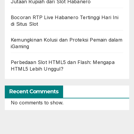
Jutaan Rupiah dari Slot Habanero
Bocoran RTP Live Habanero Tertinggi Hari Ini
di Situs Slot
Kemungkinan Kolusi dan Proteksi Pemain dalam
iGaming
Perbedaan Slot HTML5 dan Flash: Mengapa
HTML5 Lebih Unggul?
Recent Comments
No comments to show.