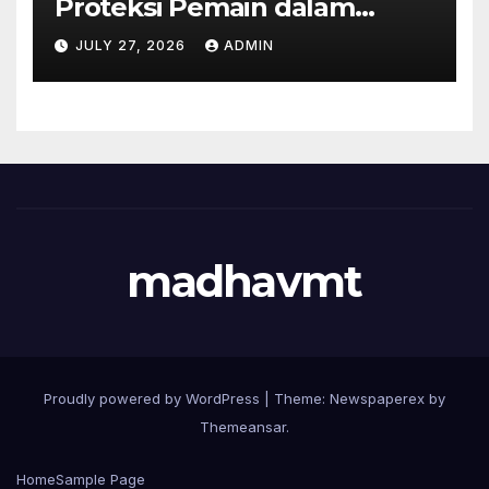
Proteksi Pemain dalam
iGaming
JULY 27, 2026
ADMIN
madhavmt
Proudly powered by WordPress
|
Theme: Newspaperex by
Themeansar
.
Home
Sample Page