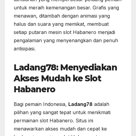
untuk meraih kemenangan besar. Grafis yang
menawan, ditambah dengan animasi yang
halus dan suara yang memikat, membuat
setiap putaran mesin slot Habanero menjadi
pengalaman yang menyenangkan dan penuh
antisipasi.
Ladang78: Menyediakan
Akses Mudah ke Slot
Habanero
Bagi pemain Indonesia,
Ladang78
adalah
pilihan yang sangat tepat untuk menikmati
permainan slot Habanero. Situs ini
menawarkan akses mudah dan cepat ke