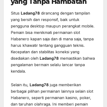
yang Tanpa Hambatan
Situs
Ladang78
dirancang dengan tampilan
yang bersih dan responsif, baik untuk
pengguna desktop maupun perangkat mobile.
Pemain bisa menikmati permainan slot
Habanero kapan saja dan di mana saja, tanpa
harus khawatir tentang gangguan teknis.
Kecepatan dan stabilitas koneksi yang
disediakan oleh
Ladang78
memastikan bahwa
pengalaman bermain selalu lancar tanpa
kendala.
Selain itu,
Ladang78
juga memberikan
berbagai pilihan permainan lainnya selain slot
Habanero, seperti permainan kasino, poker,
dan taruhan olahraga. Ini memberi pemain