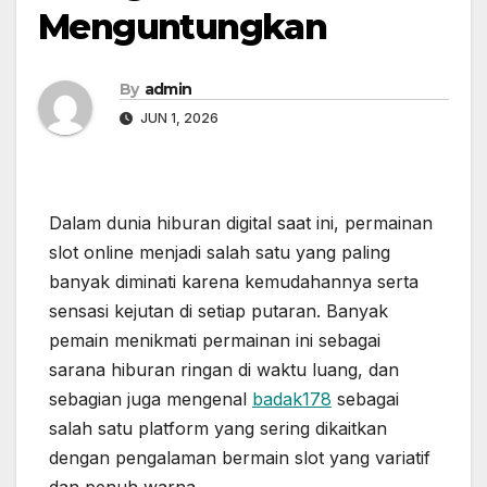
Menguntungkan
By
admin
JUN 1, 2026
Dalam dunia hiburan digital saat ini, permainan
slot online menjadi salah satu yang paling
banyak diminati karena kemudahannya serta
sensasi kejutan di setiap putaran. Banyak
pemain menikmati permainan ini sebagai
sarana hiburan ringan di waktu luang, dan
sebagian juga mengenal
badak178
sebagai
salah satu platform yang sering dikaitkan
dengan pengalaman bermain slot yang variatif