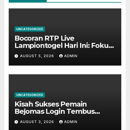
UNCATEGORIZED
Bocoran RTP Live
Lampiontogel Hari Ini: Fokus
Provider Habanero
AUGUST 5, 2026
ADMIN
UNCATEGORIZED
Kisah Sukses Pemain
Bejomas Login Tembus
Jutaan Rupiah dari Slot
AUGUST 3, 2026
ADMIN
Habanero