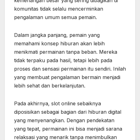
kemenangan besar yang sering dibagikan di
komunitas tidak selalu mencerminkan
pengalaman umum semua pemain.
Dalam jangka panjang, pemain yang
memahami konsep hiburan akan lebih
menikmati permainan tanpa beban. Mereka
tidak terpaku pada hasil, tetapi lebih pada
proses dan sensasi permainan itu sendiri. Inilah
yang membuat pengalaman bermain menjadi
lebih sehat dan berkelanjutan.
Pada akhirnya, slot online sebaiknya
diposisikan sebagai bagian dari hiburan digital
yang menyenangkan. Dengan pendekatan
yang tepat, permainan ini bisa menjadi sarana
relaksasi yang menarik tanpa menimbulkan