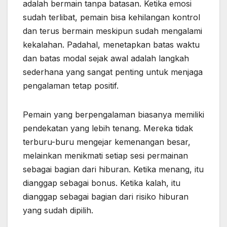
adalah bermain tanpa batasan. Ketika emosi
sudah terlibat, pemain bisa kehilangan kontrol
dan terus bermain meskipun sudah mengalami
kekalahan. Padahal, menetapkan batas waktu
dan batas modal sejak awal adalah langkah
sederhana yang sangat penting untuk menjaga
pengalaman tetap positif.
Pemain yang berpengalaman biasanya memiliki
pendekatan yang lebih tenang. Mereka tidak
terburu-buru mengejar kemenangan besar,
melainkan menikmati setiap sesi permainan
sebagai bagian dari hiburan. Ketika menang, itu
dianggap sebagai bonus. Ketika kalah, itu
dianggap sebagai bagian dari risiko hiburan
yang sudah dipilih.