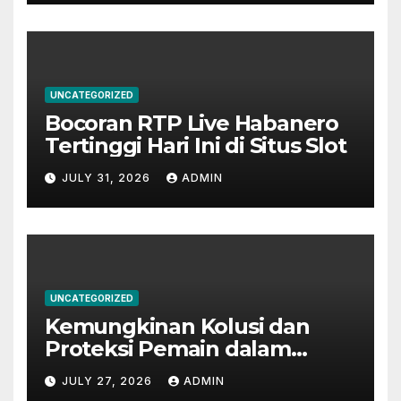
UNCATEGORIZED
Bocoran RTP Live Habanero
Tertinggi Hari Ini di Situs Slot
JULY 31, 2026
ADMIN
UNCATEGORIZED
Kemungkinan Kolusi dan
Proteksi Pemain dalam
iGaming
JULY 27, 2026
ADMIN