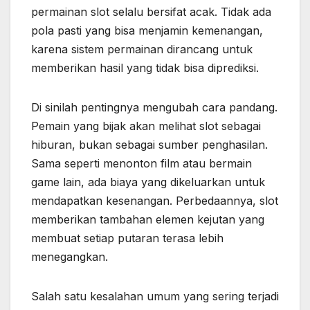
permainan slot selalu bersifat acak. Tidak ada
pola pasti yang bisa menjamin kemenangan,
karena sistem permainan dirancang untuk
memberikan hasil yang tidak bisa diprediksi.
Di sinilah pentingnya mengubah cara pandang.
Pemain yang bijak akan melihat slot sebagai
hiburan, bukan sebagai sumber penghasilan.
Sama seperti menonton film atau bermain
game lain, ada biaya yang dikeluarkan untuk
mendapatkan kesenangan. Perbedaannya, slot
memberikan tambahan elemen kejutan yang
membuat setiap putaran terasa lebih
menegangkan.
Salah satu kesalahan umum yang sering terjadi