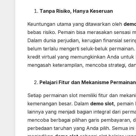
Tanpa Risiko, Hanya Keseruan
Keuntungan utama yang ditawarkan oleh
demo
bebas risiko. Pemain bisa merasakan sensasi m
Dalam dunia perjudian, kerugian finansial seri
belum terlalu mengerti seluk-beluk permainan
kredit virtual yang memungkinkan Anda untuk 
mengasah keterampilan, mencoba strategi, dan
Pelajari Fitur dan Mekanisme Permainan
Setiap permainan slot memiliki fitur dan mekan
kemenangan besar. Dalam
demo slot
, pemain 
lainnya yang menjadi bagian integral dari perm
mencoba berbagai pilihan garis pembayaran,
perbedaan taruhan yang Anda pilih. Semua in