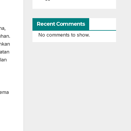
Recent Comments
na,
No comments to show.
uhan.
inkan
atan
lan
tema