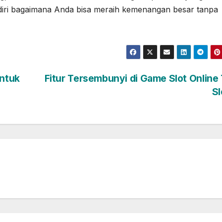
ndiri bagaimana Anda bisa meraih kemenangan besar tanpa
ntuk
Fitur Tersembunyi di Game Slot Online
S