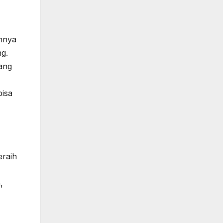
hnya
ng.
yang
bisa
eraih
,