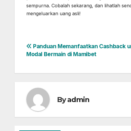
sempurna. Cobalah sekarang, dan lihatlah se
mengeluarkan uang asli!
Post
Panduan Memanfaatkan Cashback u
Modal Bermain di Mamibet
navigation
By
admin