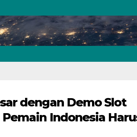
sar dengan Demo Slot
 Pemain Indonesia Haru