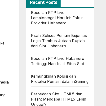
Recent Posts
Bocoran RTP Live
Lampiontogel Hari Ini: Fokus
Provider Habanero
Kisah Sukses Pemain Bejomas
Login Tembus Jutaan Rupiah
 ke
dari Slot Habanero
Bocoran RTP Live Habanero
Tertinggi Hari Ini di Situs Slot
Kemungkinan Kolusi dan
Proteksi Pemain dalam iGaming
nesia
Perbedaan Slot HTML5 dan
ang
Flash: Mengapa HTML5 Lebih
Unggul?