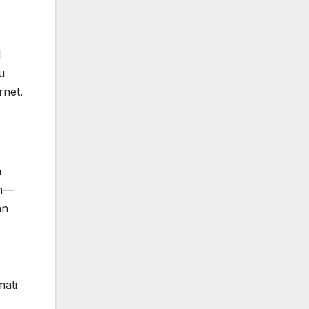
l
u
rnet.
n
an—
an
mati