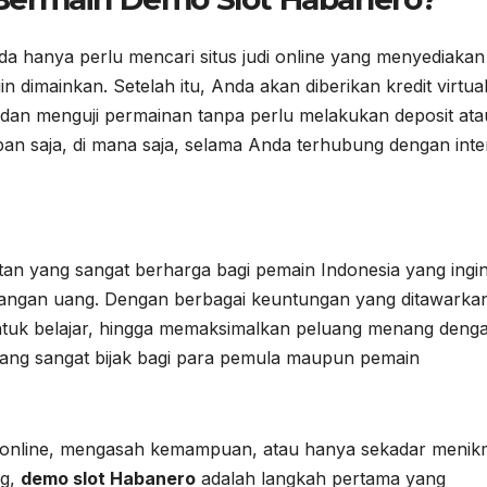
 hanya perlu mencari situs judi online yang menyediakan
 dimainkan. Setelah itu, Anda akan diberikan kredit virtua
dan menguji permainan tanpa perlu melakukan deposit ata
an saja, di mana saja, selama Anda terhubung dengan inte
n yang sangat berharga bagi pemain Indonesia yang ingi
hilangan uang. Dengan berbagai keuntungan yang ditawark
 untuk belajar, hingga memaksimalkan peluang menang deng
yang sangat bijak bagi para pemula maupun pemain
an online, mengasah kemampuan, atau hanya sekadar menik
ng,
demo slot Habanero
adalah langkah pertama yang