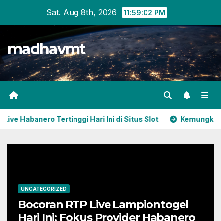
Skip
Sat. Aug 8th, 2026
11:59:03 PM
to
content
madhavmt
banero Tertinggi Hari Ini di Situs Slot
Kemungkinan Kolu
UNCATEGORIZED
Bocoran RTP Live Lampiontogel
Hari Ini: Fokus Provider Habanero