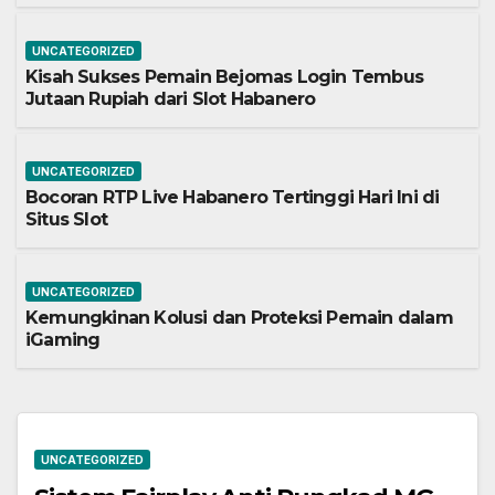
UNCATEGORIZED
Kisah Sukses Pemain Bejomas Login Tembus
Jutaan Rupiah dari Slot Habanero
UNCATEGORIZED
Bocoran RTP Live Habanero Tertinggi Hari Ini di
Situs Slot
UNCATEGORIZED
Kemungkinan Kolusi dan Proteksi Pemain dalam
iGaming
UNCATEGORIZED