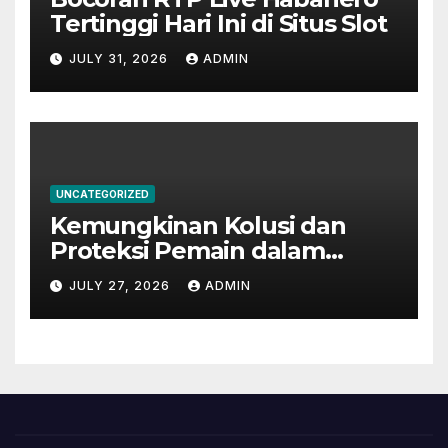
Tertinggi Hari Ini di Situs Slot
JULY 31, 2026
ADMIN
UNCATEGORIZED
Kemungkinan Kolusi dan
Proteksi Pemain dalam
iGaming
JULY 27, 2026
ADMIN