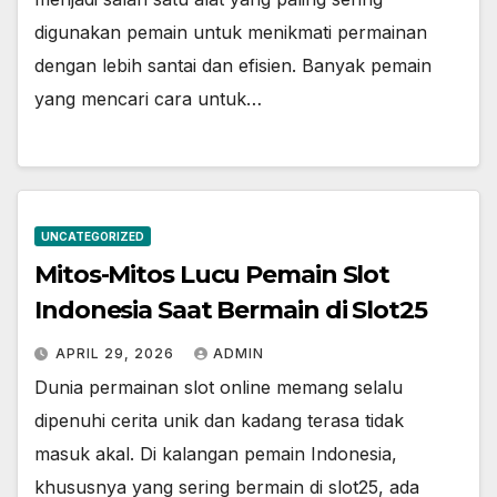
digunakan pemain untuk menikmati permainan
dengan lebih santai dan efisien. Banyak pemain
yang mencari cara untuk…
UNCATEGORIZED
Mitos-Mitos Lucu Pemain Slot
Indonesia Saat Bermain di Slot25
APRIL 29, 2026
ADMIN
Dunia permainan slot online memang selalu
dipenuhi cerita unik dan kadang terasa tidak
masuk akal. Di kalangan pemain Indonesia,
khususnya yang sering bermain di slot25, ada