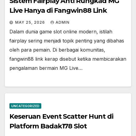
Sistem Fairplay Anti Rungkad MG
Live Hanya di Fangwin88 Link
MAY 25, 2026
ADMIN
Dalam dunia game slot online modern, istilah
fairplay sering menjadi topik penting yang dibahas
oleh para pemain. Di berbagai komunitas,
fangwin88 link kerap disebut ketika membicarakan
pengalaman bermain MG Live…
UNCATEGORIZED
Keseruan Event Scatter Hunt di
Platform Badak178 Slot