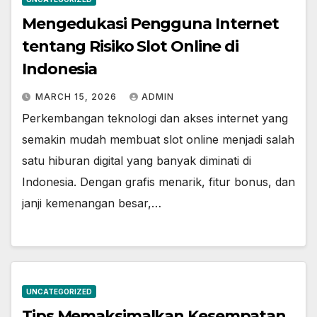
Mengedukasi Pengguna Internet
tentang Risiko Slot Online di
Indonesia
MARCH 15, 2026
ADMIN
Perkembangan teknologi dan akses internet yang
semakin mudah membuat slot online menjadi salah
satu hiburan digital yang banyak diminati di
Indonesia. Dengan grafis menarik, fitur bonus, dan
janji kemenangan besar,…
UNCATEGORIZED
Tips Memaksimalkan Kesempatan