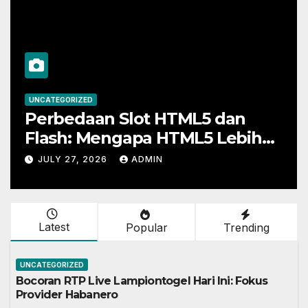
IZED
UNCATEGORIZED
 Sukses Pemain Bejomas
Bocoran 
 Tembus Jutaan Rupiah
Tertinggi 
lot Habanero
 3, 2026
ADMIN
JULY 31, 20
Latest
Popular
Trending
UNCATEGORIZED
Bocoran RTP Live Lampiontogel Hari Ini: Fokus
Provider Habanero