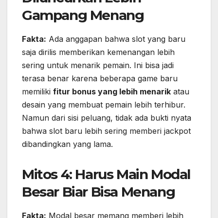
Gampang Menang
Fakta:
Ada anggapan bahwa slot yang baru
saja dirilis memberikan kemenangan lebih
sering untuk menarik pemain. Ini bisa jadi
terasa benar karena beberapa game baru
memiliki
fitur bonus yang lebih menarik
atau
desain yang membuat pemain lebih terhibur.
Namun dari sisi peluang, tidak ada bukti nyata
bahwa slot baru lebih sering memberi jackpot
dibandingkan yang lama.
Mitos 4: Harus Main Modal
Besar Biar Bisa Menang
Fakta:
Modal besar memang memberi lebih