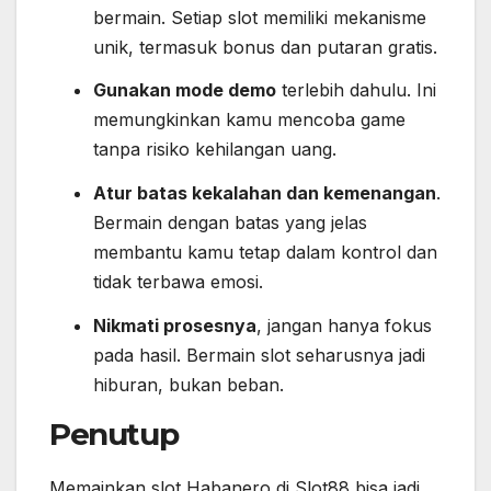
bermain. Setiap slot memiliki mekanisme
unik, termasuk bonus dan putaran gratis.
Gunakan mode demo
terlebih dahulu. Ini
memungkinkan kamu mencoba game
tanpa risiko kehilangan uang.
Atur batas kekalahan dan kemenangan
.
Bermain dengan batas yang jelas
membantu kamu tetap dalam kontrol dan
tidak terbawa emosi.
Nikmati prosesnya
, jangan hanya fokus
pada hasil. Bermain slot seharusnya jadi
hiburan, bukan beban.
Penutup
Memainkan slot Habanero di Slot88 bisa jadi