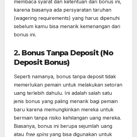
membaca syarat dan ketentuan dari bonus ini,
karena biasanya ada persyaratan taruhan
(wagering requirements) yang harus dipenuhi
sebelum kamu bisa menarik kemenangan dari
bonus ini.
2.
Bonus Tanpa Deposit (No
Deposit Bonus)
Seperti namanya, bonus tanpa deposit tidak
memerlukan pemain untuk melakukan setoran
uang terlebih dahulu. Ini adalah salah satu
jenis bonus yang paling menarik bagi pemain
baru karena memungkinkan mereka untuk
bermain tanpa risiko kehilangan uang mereka.
Biasanya, bonus ini berupa sejumlah uang
atau
free spins
yang bisa digunakan untuk