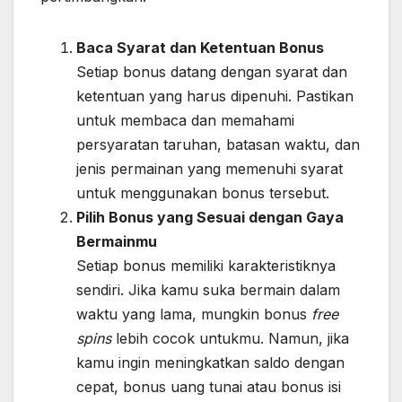
Baca Syarat dan Ketentuan Bonus
Setiap bonus datang dengan syarat dan
ketentuan yang harus dipenuhi. Pastikan
untuk membaca dan memahami
persyaratan taruhan, batasan waktu, dan
jenis permainan yang memenuhi syarat
untuk menggunakan bonus tersebut.
Pilih Bonus yang Sesuai dengan Gaya
Bermainmu
Setiap bonus memiliki karakteristiknya
sendiri. Jika kamu suka bermain dalam
waktu yang lama, mungkin bonus
free
spins
lebih cocok untukmu. Namun, jika
kamu ingin meningkatkan saldo dengan
cepat, bonus uang tunai atau bonus isi