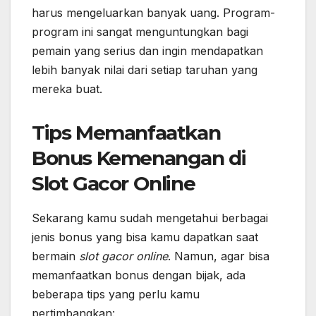
harus mengeluarkan banyak uang. Program-
program ini sangat menguntungkan bagi
pemain yang serius dan ingin mendapatkan
lebih banyak nilai dari setiap taruhan yang
mereka buat.
Tips Memanfaatkan
Bonus Kemenangan di
Slot Gacor Online
Sekarang kamu sudah mengetahui berbagai
jenis bonus yang bisa kamu dapatkan saat
bermain
slot gacor online
. Namun, agar bisa
memanfaatkan bonus dengan bijak, ada
beberapa tips yang perlu kamu
pertimbangkan: