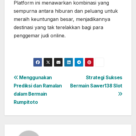
Platform ini menawarkan kombinasi yang
sempurna antara hiburan dan peluang untuk
meraih keuntungan besar, menjadikannya
destinasi yang tak terelakkan bagi para
penggemar judi online.
Post
Menggunakan
Strategi Sukses
Prediksi dan Ramalan
Bermain Sawer138 Slot
navigation
dalam Bermain
Rumpitoto