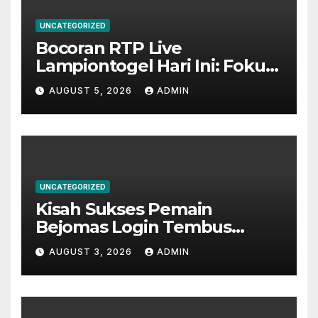
UNCATEGORIZED
Bocoran RTP Live
Lampiontogel Hari Ini: Fokus
Provider Habanero
AUGUST 5, 2026
ADMIN
UNCATEGORIZED
Kisah Sukses Pemain
Bejomas Login Tembus
Jutaan Rupiah dari Slot
AUGUST 3, 2026
ADMIN
Habanero