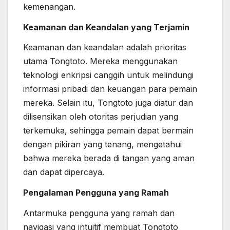
kemenangan.
Keamanan dan Keandalan yang Terjamin
Keamanan dan keandalan adalah prioritas
utama Tongtoto. Mereka menggunakan
teknologi enkripsi canggih untuk melindungi
informasi pribadi dan keuangan para pemain
mereka. Selain itu, Tongtoto juga diatur dan
dilisensikan oleh otoritas perjudian yang
terkemuka, sehingga pemain dapat bermain
dengan pikiran yang tenang, mengetahui
bahwa mereka berada di tangan yang aman
dan dapat dipercaya.
Pengalaman Pengguna yang Ramah
Antarmuka pengguna yang ramah dan
navigasi yang intuitif membuat Tongtoto