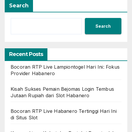
Search
Search
Recent Posts
Bocoran RTP Live Lampiontogel Hari Ini: Fokus
Provider Habanero
Kisah Sukses Pemain Bejomas Login Tembus
Jutaan Rupiah dari Slot Habanero
Bocoran RTP Live Habanero Tertinggi Hari Ini
di Situs Slot