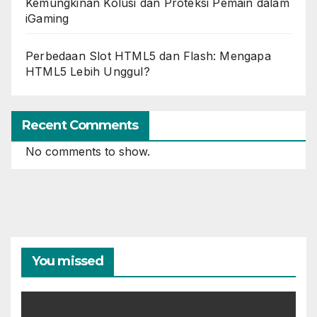
Kemungkinan Kolusi dan Proteksi Pemain dalam
iGaming
Perbedaan Slot HTML5 dan Flash: Mengapa
HTML5 Lebih Unggul?
Recent Comments
No comments to show.
You missed