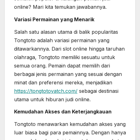
online? Mari kita temukan jawabannya.
Variasi Permainan yang Menarik
Salah satu alasan utama di balik popularitas
Tongtoto adalah variasi permainan yang
ditawarkannya. Dari slot online hingga taruhan
olahraga, Tongtoto memiliki sesuatu untuk
semua orang. Pemain dapat memilih dari
berbagai jenis permainan yang sesuai dengan
minat dan preferensi mereka, menjadikan
https://tongtotoyatch.com/
sebagai destinasi
utama untuk hiburan judi online.
Kemudahan Akses dan Keterjangkauan
Tongtoto menawarkan kemudahan akses yang
luar biasa bagi para pemainnya. Dengan hanya