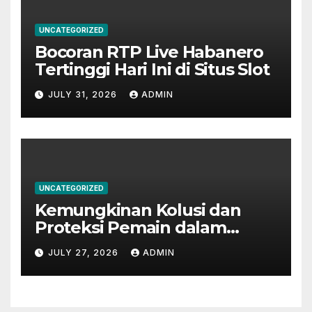
UNCATEGORIZED
Bocoran RTP Live Habanero
Tertinggi Hari Ini di Situs Slot
JULY 31, 2026
ADMIN
UNCATEGORIZED
Kemungkinan Kolusi dan
Proteksi Pemain dalam
iGaming
JULY 27, 2026
ADMIN