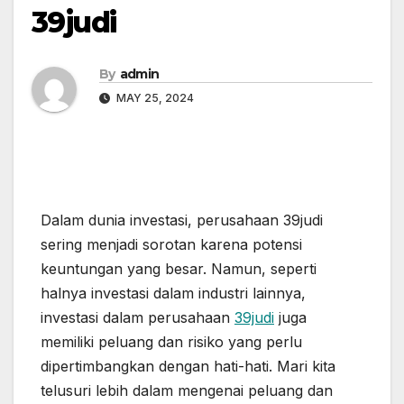
39judi
By
admin
MAY 25, 2024
Dalam dunia investasi, perusahaan 39judi
sering menjadi sorotan karena potensi
keuntungan yang besar. Namun, seperti
halnya investasi dalam industri lainnya,
investasi dalam perusahaan
39judi
juga
memiliki peluang dan risiko yang perlu
dipertimbangkan dengan hati-hati. Mari kita
telusuri lebih dalam mengenai peluang dan