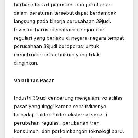
berbeda terkait perjudian, dan perubahan
dalam peraturan tersebut dapat berdampak
langsung pada kinerja perusahaan 39judi.
Investor harus memahami dengan baik
regulasi yang berlaku di negara-negara tempat
perusahaan 39judi beroperasi untuk
menghindari risiko hukum yang tidak
diinginkan.
Volatilitas Pasar
Industri 39judi cenderung mengalami volatilitas
pasar yang tinggi karena sensitivitasnya
terhadap faktor-faktor eksternal seperti
perubahan regulasi, perubahan tren
konsumen, dan perkembangan teknologi baru.