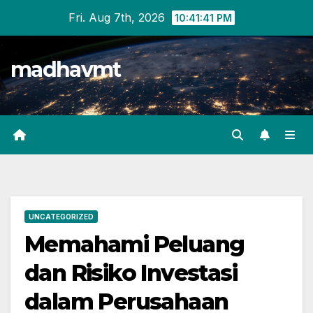
Skip
Fri. Aug 7th, 2026
10:41:41 PM
to
content
madhavmt
UNCATEGORIZED
Memahami Peluang
dan Risiko Investasi
dalam Perusahaan