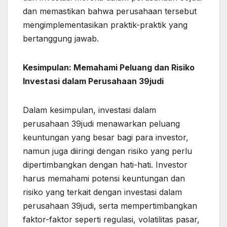
dan memastikan bahwa perusahaan tersebut
mengimplementasikan praktik-praktik yang
bertanggung jawab.
Kesimpulan: Memahami Peluang dan Risiko
Investasi dalam Perusahaan 39judi
Dalam kesimpulan, investasi dalam
perusahaan 39judi menawarkan peluang
keuntungan yang besar bagi para investor,
namun juga diiringi dengan risiko yang perlu
dipertimbangkan dengan hati-hati. Investor
harus memahami potensi keuntungan dan
risiko yang terkait dengan investasi dalam
perusahaan 39judi, serta mempertimbangkan
faktor-faktor seperti regulasi, volatilitas pasar,