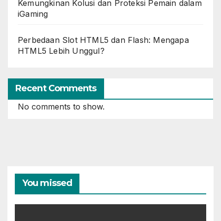
Kemungkinan Kolusi dan Proteksi Pemain dalam
iGaming
Perbedaan Slot HTML5 dan Flash: Mengapa
HTML5 Lebih Unggul?
Recent Comments
No comments to show.
You missed