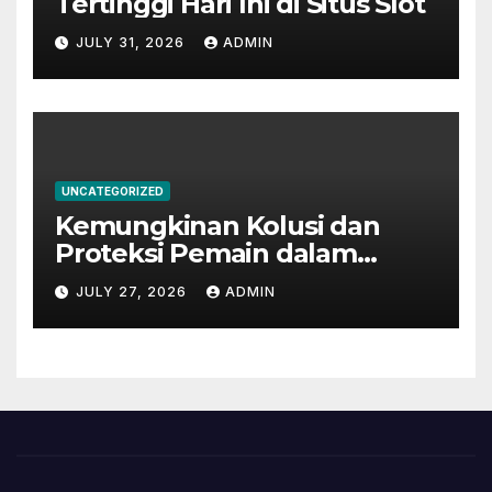
Tertinggi Hari Ini di Situs Slot
JULY 31, 2026
ADMIN
UNCATEGORIZED
Kemungkinan Kolusi dan
Proteksi Pemain dalam
iGaming
JULY 27, 2026
ADMIN