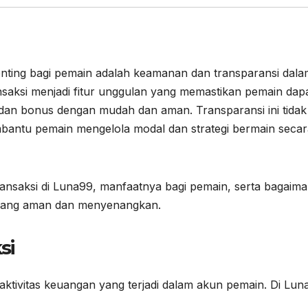
penting bagi pemain adalah keamanan dan transparansi dal
ransaksi menjadi fitur unggulan yang memastikan pemain dap
, dan bonus dengan mudah dan aman. Transparansi ini tidak
bantu pemain mengelola modal dan strategi bermain secar
transaksi di Luna99, manfaatnya bagi pemain, serta bagaim
t yang aman dan menyenangkan.
si
p aktivitas keuangan yang terjadi dalam akun pemain. Di Lun