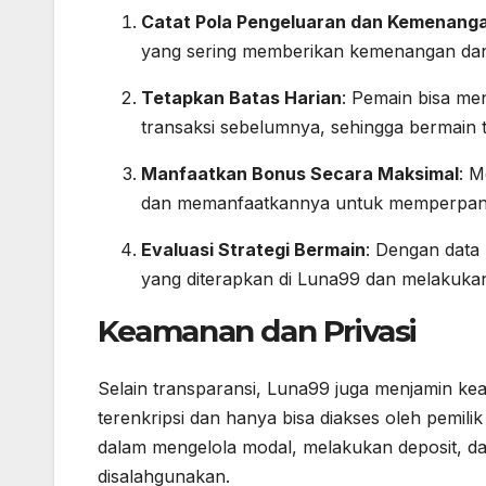
Catat Pola Pengeluaran dan Kemenang
yang sering memberikan kemenangan dan
Tetapkan Batas Harian
: Pemain bisa me
transaksi sebelumnya, sehingga bermain t
Manfaatkan Bonus Secara Maksimal
: M
dan memanfaatkannya untuk memperpanj
Evaluasi Strategi Bermain
: Dengan data 
yang diterapkan di Luna99 dan melakukan
Keamanan dan Privasi
Selain transparansi, Luna99 juga menjamin kea
terenkripsi dan hanya bisa diakses oleh pemil
dalam mengelola modal, melakukan deposit, d
disalahgunakan.