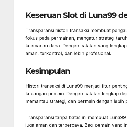
Keseruan Slot di Luna99 d
Transparansi histori transaksi membuat peng
fokus pada permainan, mengatur strategi tar
keamanan dana. Dengan catatan yang lengkap 
aman, terkontrol, dan lebih profesional.
Kesimpulan
Histori transaksi di Luna99 menjadi fitur pent
keuangan pemain. Dengan catatan lengkap depo
memantau strategi, dan bermain dengan lebih p
Transparansi tanpa batas ini membuat Luna99 t
juga aman dan terpercaya. Bagi pemain yang in