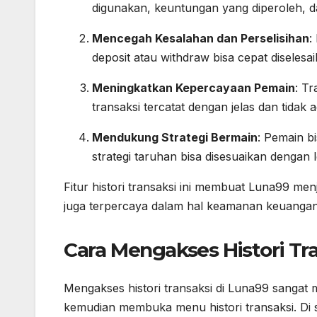
digunakan, keuntungan yang diperoleh, da
Mencegah Kesalahan dan Perselisihan
:
deposit atau withdraw bisa cepat diselesai
Meningkatkan Kepercayaan Pemain
: T
transaksi tercatat dengan jelas dan tidak 
Mendukung Strategi Bermain
: Pemain b
strategi taruhan bisa disesuaikan dengan le
Fitur histori transaksi ini membuat Luna99 men
juga terpercaya dalam hal keamanan keuanga
Cara Mengakses Histori Tr
Mengakses histori transaksi di Luna99 sanga
kemudian membuka menu histori transaksi. Di 