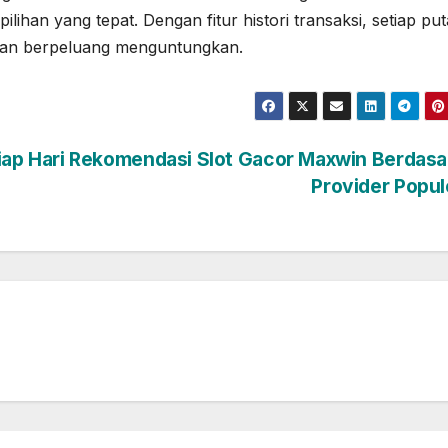
ilihan yang tepat. Dengan fitur histori transaksi, setiap pu
 dan berpeluang menguntungkan.
ap Hari
Rekomendasi Slot Gacor Maxwin Berdasa
Provider Popu