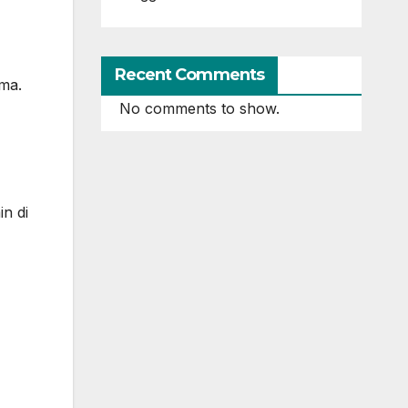
Recent Comments
ima.
No comments to show.
n di