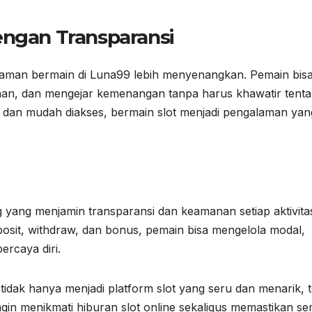
engan Transparansi
alaman bermain di Luna99 lebih menyenangkan. Pemain bis
uhan, dan mengejar kemenangan tanpa harus khawatir tent
dan mudah diakses, bermain slot menjadi pengalaman yan
ing yang menjamin transparansi dan keamanan setiap aktivita
sit, withdraw, dan bonus, pemain bisa mengelola modal,
ercaya diri.
idak hanya menjadi platform slot yang seru dan menarik, t
gin menikmati hiburan slot online sekaligus memastikan s