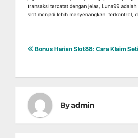
transaksi tercatat dengan jelas, Luna99 adalah p
slot menjadi lebih menyenangkan, terkontrol,
Post
Bonus Harian Slot88: Cara Klaim Seti
navigation
By
admin