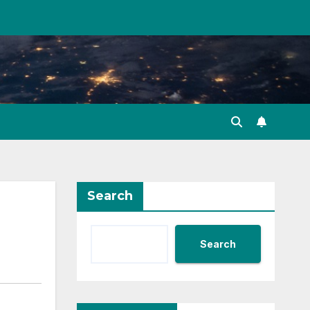
Search
Search