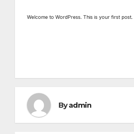
Welcome to WordPress. This is your first post. Ed
Post
navigation
By
admin