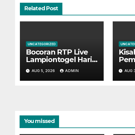
Related Post
UNCATEGORIZED
UNCATE
Bocoran RTP Live
Kisa
Lampiontogel Hari
Pem
Ini: Fokus Provider
Log
AUG 5, 2026
ADMIN
AUG 3
Habanero
Juta
Slot
You missed