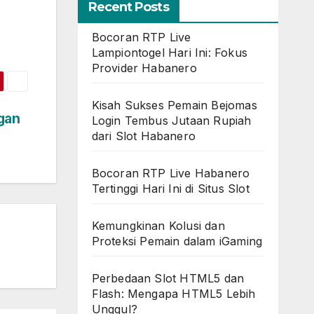
Recent Posts
Bocoran RTP Live
Lampiontogel Hari Ini: Fokus
Provider Habanero
Kisah Sukses Pemain Bejomas
gan
Login Tembus Jutaan Rupiah
dari Slot Habanero
Bocoran RTP Live Habanero
Tertinggi Hari Ini di Situs Slot
Kemungkinan Kolusi dan
Proteksi Pemain dalam iGaming
Perbedaan Slot HTML5 dan
Flash: Mengapa HTML5 Lebih
Unggul?