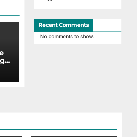
Recent Comments
No comments to show.
e
ggi
lot