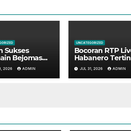
GORIZED
UNCATEGORIZED
h Sukses
Bocoran RTP Liv
ain Bejomas
Habanero Tertin
in Tembus
Hari Ini di Situs S
, 2026
ADMIN
JUL 31, 2026
ADMIN
an Rupiah dari
 Habanero