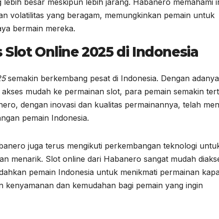
ang lebih besar meskipun lebih jarang. Habanero memahami i
an volatilitas yang beragam, memungkinkan pemain untuk
aya bermain mereka.
Slot Online 2025 di Indonesia
25
semakin berkembang pesat di Indonesia. Dengan adanya
akses mudah ke permainan slot, para pemain semakin tert
o, dengan inovasi dan kualitas permainannya, telah men
langan pemain Indonesia.
banero juga terus mengikuti perkembangan teknologi untu
n menarik. Slot online dari Habanero sangat mudah diaks
udahkan pemain Indonesia untuk menikmati permainan kap
atkan kenyamanan dan kemudahan bagi pemain yang ingin