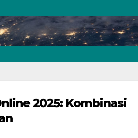
nline 2025: Kombinasi
ran