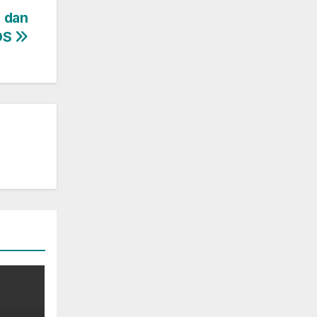
d dan
OS