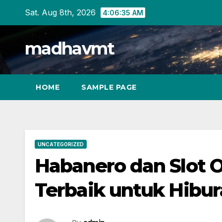
Skip
Sat. Aug 8th, 2026
4:06:36 AM
to
content
madhavmt
HOME
SAMPLE PAGE
UNCATEGORIZED
Habanero dan Slot O
Terbaik untuk Hibu