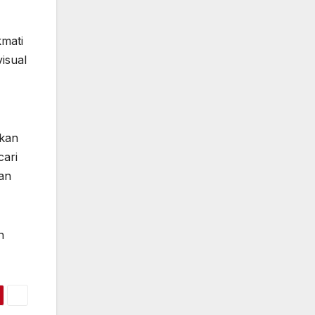
mati
isual
rkan
cari
an
n