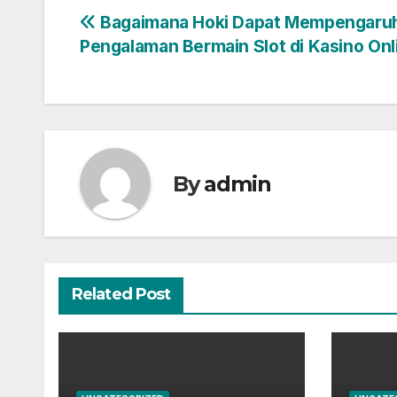
Post
Bagaimana Hoki Dapat Mempengaruh
Pengalaman Bermain Slot di Kasino Onl
navigation
By
admin
Related Post