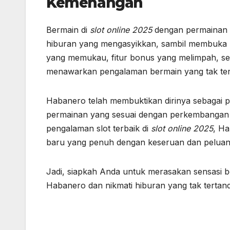
Kemenangan
Bermain di
slot online 2025
dengan permainan 
hiburan yang mengasyikkan, sambil membuka 
yang memukau, fitur bonus yang melimpah, ser
menawarkan pengalaman bermain yang tak ter
Habanero telah membuktikan dirinya sebagai p
permainan yang sesuai dengan perkembangan tr
pengalaman slot terbaik di
slot online 2025
, Ha
baru yang penuh dengan keseruan dan peluan
Jadi, siapkah Anda untuk merasakan sensasi be
Habanero dan nikmati hiburan yang tak tertand