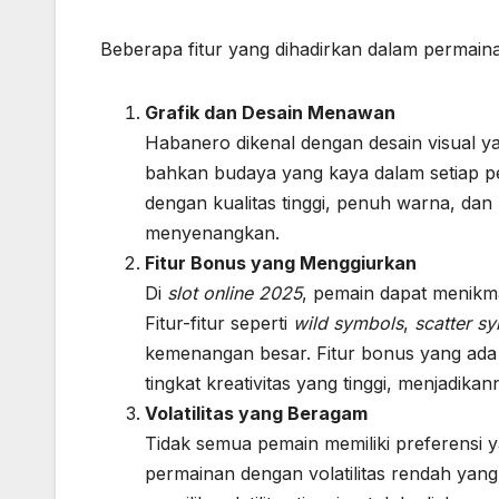
Beberapa fitur yang dihadirkan dalam permain
Grafik dan Desain Menawan
Habanero dikenal dengan desain visual y
bahkan budaya yang kaya dalam setiap p
dengan kualitas tinggi, penuh warna, da
menyenangkan.
Fitur Bonus yang Menggiurkan
Di
slot online 2025
, pemain dapat menikm
Fitur-fitur seperti
wild symbols
,
scatter s
kemenangan besar. Fitur bonus yang ada 
tingkat kreativitas yang tinggi, menjadik
Volatilitas yang Beragam
Tidak semua pemain memiliki preferensi y
permainan dengan volatilitas rendah yan