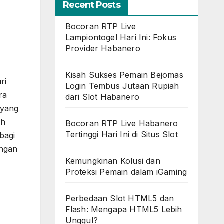
Recent Posts
Bocoran RTP Live
Lampiontogel Hari Ini: Fokus
Provider Habanero
Kisah Sukses Pemain Bejomas
ri
Login Tembus Jutaan Rupiah
ra
dari Slot Habanero
 yang
ah
Bocoran RTP Live Habanero
Tertinggi Hari Ini di Situs Slot
bagi
engan
Kemungkinan Kolusi dan
Proteksi Pemain dalam iGaming
Perbedaan Slot HTML5 dan
Flash: Mengapa HTML5 Lebih
Unggul?