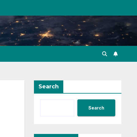
Search
Search