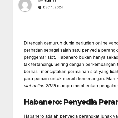
By
admin
DEC 4, 2024
Di tengah gemuruh dunia perjudian online ya
perhatian sebagai salah satu penyedia perangk
penggemar slot, Habanero bukan hanya sekada
tak tertandingi. Seiring dengan perkembangan
berhasil menciptakan permainan slot yang tid
para pemain untuk meraih kemenangan. Mari k
slot online 2025
mampu memberikan pengalaman
Habanero: Penyedia Pera
Habanero adalah penyedia perangkat lunak ya