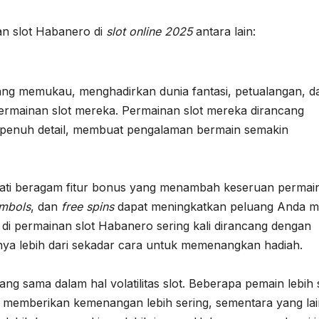
an slot Habanero di
slot online 2025
antara lain:
ang memukau, menghadirkan dunia fantasi, petualangan, d
ermainan slot mereka. Permainan slot mereka dirancang
n penuh detail, membuat pengalaman bermain semakin
ati beragam fitur bonus yang menambah keseruan permai
ymbols
, dan
free spins
dapat meningkatkan peluang Anda m
di permainan slot Habanero sering kali dirancang dengan
annya lebih dari sekadar cara untuk memenangkan hadiah.
ang sama dalam hal volatilitas slot. Beberapa pemain lebih
g memberikan kemenangan lebih sering, sementara yang lai