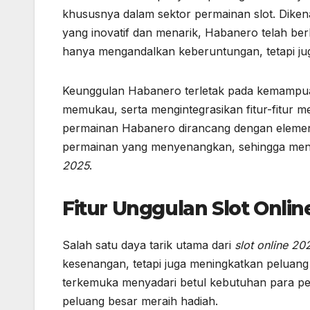
khususnya dalam sektor permainan slot. Di
yang inovatif dan menarik, Habanero telah berh
hanya mengandalkan keberuntungan, tetapi jug
Keunggulan Habanero terletak pada kemampuan
memukau, serta mengintegrasikan fitur-fitur m
permainan Habanero dirancang dengan elemen 
permainan yang menyenangkan, sehingga menj
2025
.
Fitur Unggulan Slot Onlin
Salah satu daya tarik utama dari
slot online 20
kesenangan, tetapi juga meningkatkan peluan
terkemuka menyadari betul kebutuhan para p
peluang besar meraih hadiah.