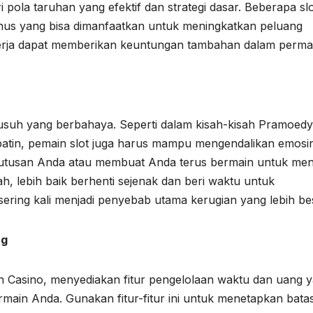
pola taruhan yang efektif dan strategi dasar. Beberapa sl
onus yang bisa dimanfaatkan untuk meningkatkan peluang
ekerja dapat memberikan keuntungan tambahan dalam perma
usuh yang berbahaya. Seperti dalam kisah-kisah Pramoedya
batin, pemain slot juga harus mampu mengendalikan emosi
utusan Anda atau membuat Anda terus bermain untuk men
h, lebih baik berhenti sejenak dan beri waktu untuk
sering kali menjadi penyebab utama kerugian yang lebih be
ng
on Casino, menyediakan fitur pengelolaan waktu dan uang 
main Anda. Gunakan fitur-fitur ini untuk menetapkan bata