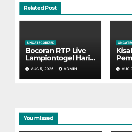
Related Post
UNCATEGORIZED
UNCATE
Bocoran RTP Live
Kisa
Lampiontogel Hari
Pem
Ini: Fokus Provider
Log
AUG 5, 2026
ADMIN
AUG 3
Habanero
Juta
Slot
You missed