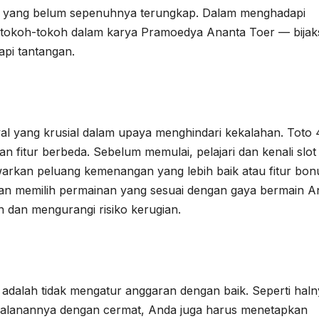
asi yang belum sepenuhnya terungkap. Dalam menghadapi
ti tokoh-tokoh dalam karya Pramoedya Ananta Toer — bijak
pi tantangan.
al yang krusial dalam upaya menghindari kekalahan. Toto
n fitur berbeda. Sebelum memulai, pelajari dan kenali slot
arkan peluang kemenangan yang lebih baik atau fitur bon
an memilih permainan yang sesuai dengan gaya bermain A
dan mengurangi risiko kerugian.
 adalah tidak mengatur anggaran dengan baik. Seperti hal
alanannya dengan cermat, Anda juga harus menetapkan