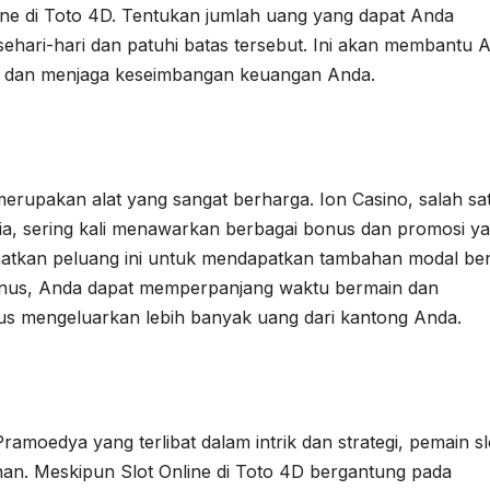
ine di Toto 4D. Tentukan jumlah uang yang dapat Anda
hari-hari dan patuhi batas tersebut. Ini akan membantu 
ga dan menjaga keseimbangan keuangan Anda.
merupakan alat yang sangat berharga. Ion Casino, salah sa
sia, sering kali menawarkan berbagai bonus dan promosi y
atkan peluang ini untuk mendapatkan tambahan modal be
onus, Anda dapat memperpanjang waktu bermain dan
s mengeluarkan lebih banyak uang dari kantong Anda.
ramoedya yang terlibat dalam intrik dan strategi, pemain sl
nan. Meskipun Slot Online di Toto 4D bergantung pada