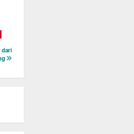
 dari
ng