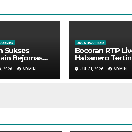
GORIZED
UNCATEGORIZED
h Sukses
Bocoran RTP Liv
ain Bejomas
Habanero Tertin
in Tembus
Hari Ini di Situs S
, 2026
ADMIN
JUL 31, 2026
ADMIN
an Rupiah dari
 Habanero