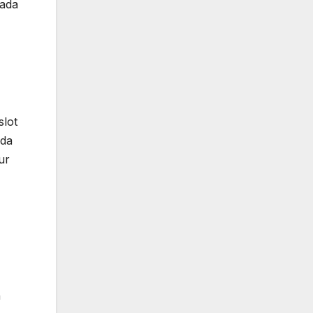
rada
slot
nda
ur
n