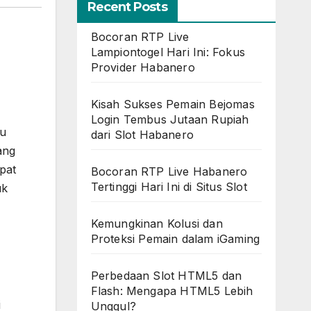
Recent Posts
Bocoran RTP Live
Lampiontogel Hari Ini: Fokus
Provider Habanero
Kisah Sukses Pemain Bejomas
Login Tembus Jutaan Rupiah
tu
dari Slot Habanero
ang
pat
Bocoran RTP Live Habanero
Tertinggi Hari Ini di Situs Slot
uk
Kemungkinan Kolusi dan
Proteksi Pemain dalam iGaming
Perbedaan Slot HTML5 dan
Flash: Mengapa HTML5 Lebih
i
Unggul?