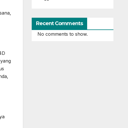
sana,
Recent Comments
No comments to show.
 4D
 yang
us
nda,
nya