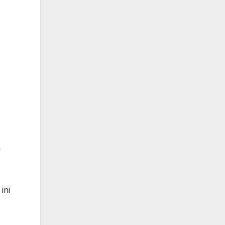
m
ini