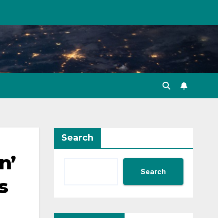
Search
n’
Search
s