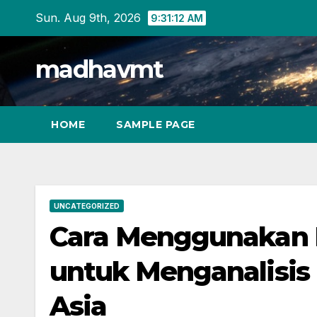
Skip
Sun. Aug 9th, 2026
9:31:13 AM
to
content
madhavmt
HOME
SAMPLE PAGE
UNCATEGORIZED
Cara Menggunakan F
untuk Menganalisi
Asia