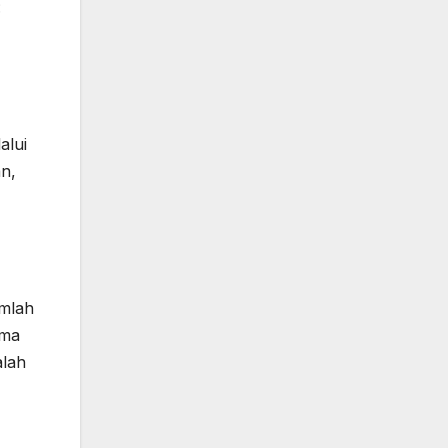
:
alui
an,
umlah
ama
alah