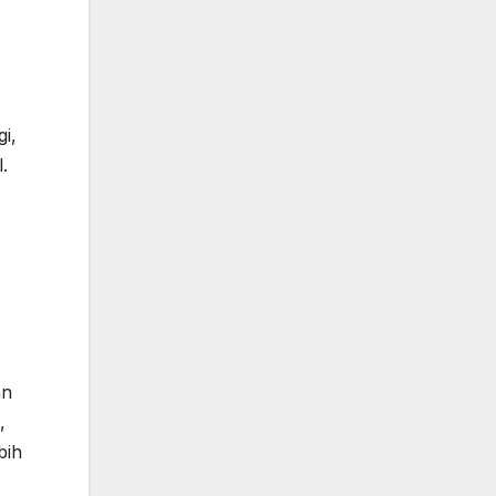
i,
.
an
,
bih