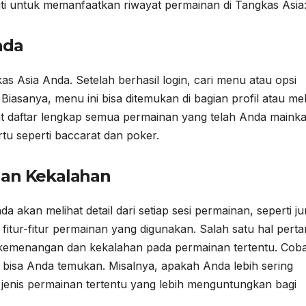
kuti untuk memanfaatkan riwayat permainan di Tangkas Asia
nda
 Asia Anda. Setelah berhasil login, cari menu atau opsi
iasanya, menu ini bisa ditemukan di bagian profil atau mel
hat daftar lengkap semua permainan yang telah Anda maink
tu seperti baccarat dan poker.
dan Kekalahan
akan melihat detail dari setiap sesi permainan, seperti j
a fitur-fitur permainan yang digunakan. Salah satu hal pert
 kemenangan dan kekalahan pada permainan tertentu. Cob
 bisa Anda temukan. Misalnya, apakah Anda lebih sering
jenis permainan tertentu yang lebih menguntungkan bagi