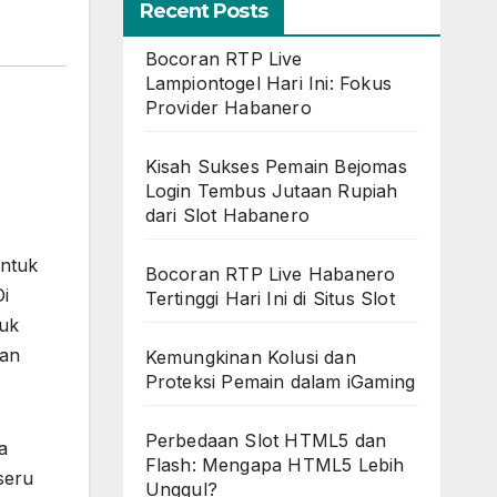
Recent Posts
Bocoran RTP Live
Lampiontogel Hari Ini: Fokus
Provider Habanero
Kisah Sukses Pemain Bejomas
Login Tembus Jutaan Rupiah
dari Slot Habanero
untuk
Bocoran RTP Live Habanero
Di
Tertinggi Hari Ini di Situs Slot
tuk
nan
Kemungkinan Kolusi dan
Proteksi Pemain dalam iGaming
Perbedaan Slot HTML5 dan
a
Flash: Mengapa HTML5 Lebih
seru
Unggul?