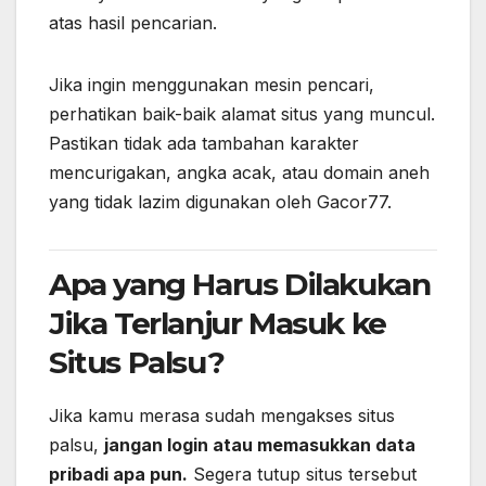
atas hasil pencarian.
Jika ingin menggunakan mesin pencari,
perhatikan baik-baik alamat situs yang muncul.
Pastikan tidak ada tambahan karakter
mencurigakan, angka acak, atau domain aneh
yang tidak lazim digunakan oleh Gacor77.
Apa yang Harus Dilakukan
Jika Terlanjur Masuk ke
Situs Palsu?
Jika kamu merasa sudah mengakses situs
palsu,
jangan login atau memasukkan data
pribadi apa pun.
Segera tutup situs tersebut