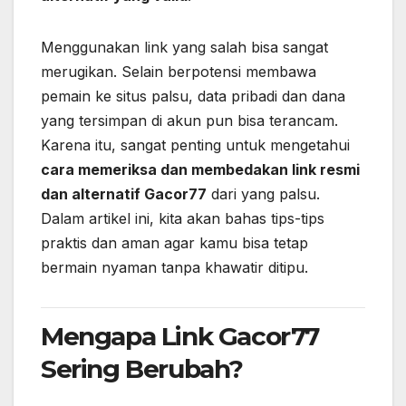
Menggunakan link yang salah bisa sangat
merugikan. Selain berpotensi membawa
pemain ke situs palsu, data pribadi dan dana
yang tersimpan di akun pun bisa terancam.
Karena itu, sangat penting untuk mengetahui
cara memeriksa dan membedakan link resmi
dan alternatif Gacor77
dari yang palsu.
Dalam artikel ini, kita akan bahas tips-tips
praktis dan aman agar kamu bisa tetap
bermain nyaman tanpa khawatir ditipu.
Mengapa Link Gacor77
Sering Berubah?