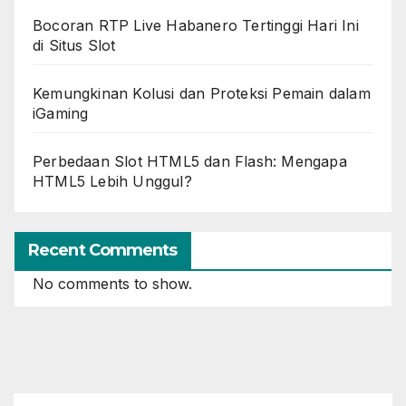
Bocoran RTP Live Habanero Tertinggi Hari Ini
di Situs Slot
Kemungkinan Kolusi dan Proteksi Pemain dalam
iGaming
Perbedaan Slot HTML5 dan Flash: Mengapa
HTML5 Lebih Unggul?
Recent Comments
No comments to show.