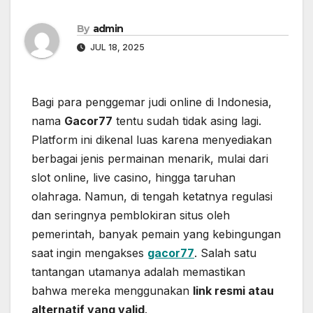
By
admin
JUL 18, 2025
Bagi para penggemar judi online di Indonesia,
nama
Gacor77
tentu sudah tidak asing lagi.
Platform ini dikenal luas karena menyediakan
berbagai jenis permainan menarik, mulai dari
slot online, live casino, hingga taruhan
olahraga. Namun, di tengah ketatnya regulasi
dan seringnya pemblokiran situs oleh
pemerintah, banyak pemain yang kebingungan
saat ingin mengakses
gacor77
. Salah satu
tantangan utamanya adalah memastikan
bahwa mereka menggunakan
link resmi atau
alternatif yang valid
.