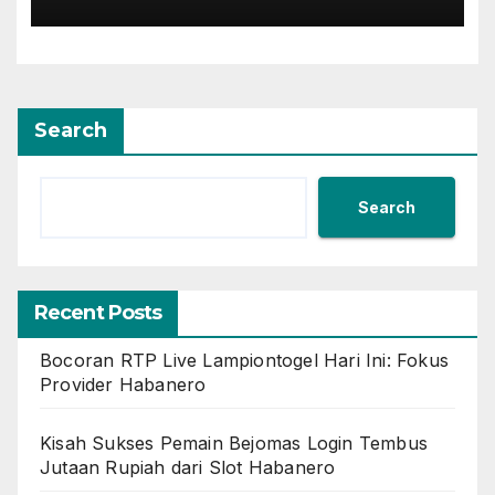
Search
Search
Recent Posts
Bocoran RTP Live Lampiontogel Hari Ini: Fokus
Provider Habanero
Kisah Sukses Pemain Bejomas Login Tembus
Jutaan Rupiah dari Slot Habanero