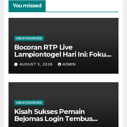
You missed
UNCATEGORIZED
Bocoran RTP Live
Lampiontogel Hari Ini: Fokus
Provider Habanero
AUGUST 5, 2026
ADMIN
UNCATEGORIZED
Kisah Sukses Pemain
Bejomas Login Tembus
Jutaan Rupiah dari Slot