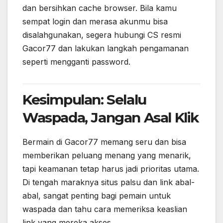
dan bersihkan cache browser. Bila kamu
sempat login dan merasa akunmu bisa
disalahgunakan, segera hubungi CS resmi
Gacor77 dan lakukan langkah pengamanan
seperti mengganti password.
Kesimpulan: Selalu
Waspada, Jangan Asal Klik
Bermain di Gacor77 memang seru dan bisa
memberikan peluang menang yang menarik,
tapi keamanan tetap harus jadi prioritas utama.
Di tengah maraknya situs palsu dan link abal-
abal, sangat penting bagi pemain untuk
waspada dan tahu cara memeriksa keaslian
link yang mereka akses.