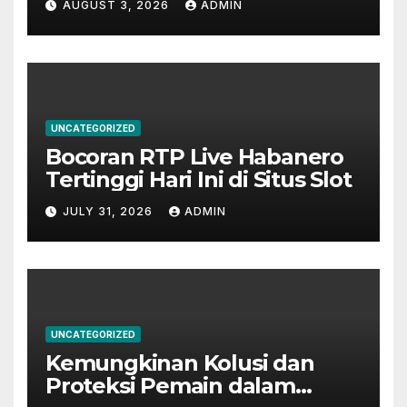
AUGUST 3, 2026
ADMIN
Habanero
UNCATEGORIZED
Bocoran RTP Live Habanero
Tertinggi Hari Ini di Situs Slot
JULY 31, 2026
ADMIN
UNCATEGORIZED
Kemungkinan Kolusi dan
Proteksi Pemain dalam