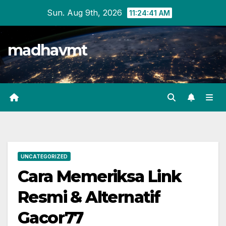
Skip
Sun. Aug 9th, 2026
11:24:42 AM
to
content
madhavmt
UNCATEGORIZED
Cara Memeriksa Link
Resmi & Alternatif
Gacor77