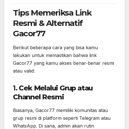
Tips Memeriksa Link
Resmi & Alternatif
Gacor77
Berikut beberapa cara yang bisa kamu
lakukan untuk memastikan bahwa link
Gacor77 yang kamu akses benar-benar resmi
atau valid:
1.
Cek Melalui Grup atau
Channel Resmi
Biasanya, Gacor77 memiliki komunitas atau
grup resmi di platform seperti Telegram atau
WhatsApp. Di sana, admin akan rutin