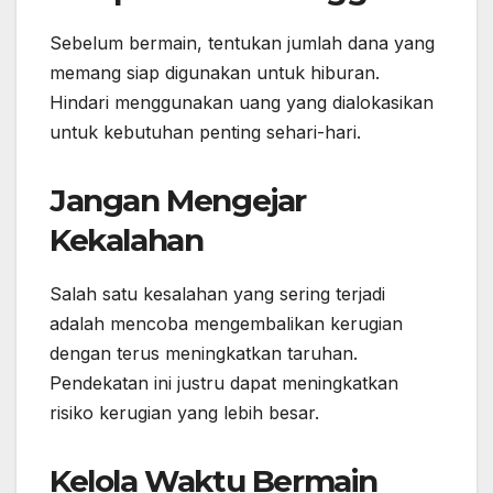
Sebelum bermain, tentukan jumlah dana yang
memang siap digunakan untuk hiburan.
Hindari menggunakan uang yang dialokasikan
untuk kebutuhan penting sehari-hari.
Jangan Mengejar
Kekalahan
Salah satu kesalahan yang sering terjadi
adalah mencoba mengembalikan kerugian
dengan terus meningkatkan taruhan.
Pendekatan ini justru dapat meningkatkan
risiko kerugian yang lebih besar.
Kelola Waktu Bermain