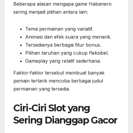
Beberapa alasan mengapa game Habanero
sering menjadi pilihan antara lain:
Tema permainan yang variatif.
Animasi dan efek suara yang menarik.
Tersedianya berbagai fitur bonus.
Pilihan taruhan yang cukup fleksibel.
Gameplay yang relatif sederhana.
Faktor-faktor tersebut membuat banyak
pemain tertarik mencoba berbagai judul
permainan yang tersedia.
Ciri-Ciri Slot yang
Sering Dianggap Gacor