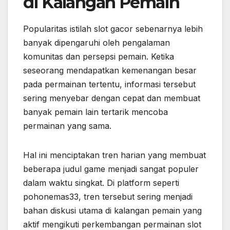
di Kalangan Pemain
Popularitas istilah slot gacor sebenarnya lebih
banyak dipengaruhi oleh pengalaman
komunitas dan persepsi pemain. Ketika
seseorang mendapatkan kemenangan besar
pada permainan tertentu, informasi tersebut
sering menyebar dengan cepat dan membuat
banyak pemain lain tertarik mencoba
permainan yang sama.
Hal ini menciptakan tren harian yang membuat
beberapa judul game menjadi sangat populer
dalam waktu singkat. Di platform seperti
pohonemas33, tren tersebut sering menjadi
bahan diskusi utama di kalangan pemain yang
aktif mengikuti perkembangan permainan slot