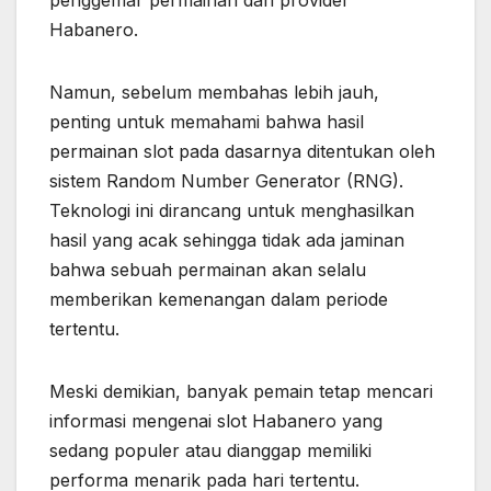
penggemar permainan dari provider
Habanero.
Namun, sebelum membahas lebih jauh,
penting untuk memahami bahwa hasil
permainan slot pada dasarnya ditentukan oleh
sistem Random Number Generator (RNG).
Teknologi ini dirancang untuk menghasilkan
hasil yang acak sehingga tidak ada jaminan
bahwa sebuah permainan akan selalu
memberikan kemenangan dalam periode
tertentu.
Meski demikian, banyak pemain tetap mencari
informasi mengenai slot Habanero yang
sedang populer atau dianggap memiliki
performa menarik pada hari tertentu.