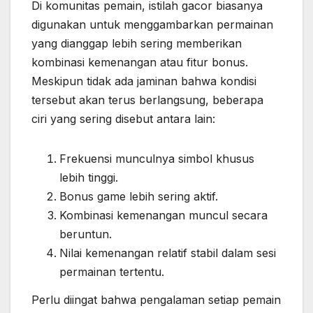
Di komunitas pemain, istilah gacor biasanya
digunakan untuk menggambarkan permainan
yang dianggap lebih sering memberikan
kombinasi kemenangan atau fitur bonus.
Meskipun tidak ada jaminan bahwa kondisi
tersebut akan terus berlangsung, beberapa
ciri yang sering disebut antara lain:
Frekuensi munculnya simbol khusus
lebih tinggi.
Bonus game lebih sering aktif.
Kombinasi kemenangan muncul secara
beruntun.
Nilai kemenangan relatif stabil dalam sesi
permainan tertentu.
Perlu diingat bahwa pengalaman setiap pemain