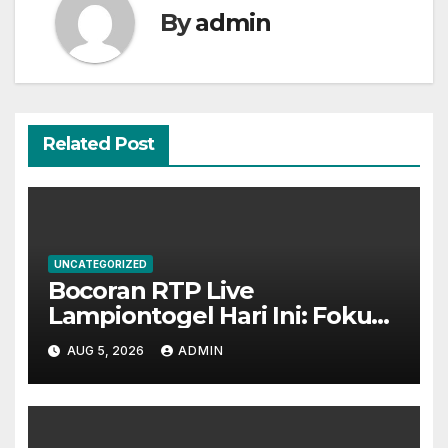
By
admin
Related Post
UNCATEGORIZED
Bocoran RTP Live
Lampiontogel Hari Ini: Fokus
Provider Habanero
AUG 5, 2026
ADMIN