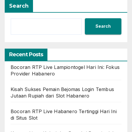
Search
Search
Recent Posts
Bocoran RTP Live Lampiontogel Hari Ini: Fokus
Provider Habanero
Kisah Sukses Pemain Bejomas Login Tembus
Jutaan Rupiah dari Slot Habanero
Bocoran RTP Live Habanero Tertinggi Hari Ini
di Situs Slot