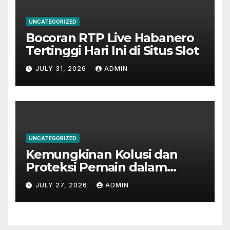
UNCATEGORIZED
Bocoran RTP Live Habanero
Tertinggi Hari Ini di Situs Slot
JULY 31, 2026
ADMIN
UNCATEGORIZED
Kemungkinan Kolusi dan
Proteksi Pemain dalam
iGaming
JULY 27, 2026
ADMIN